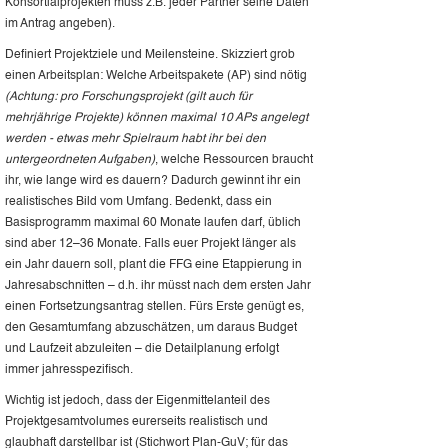
Konsortialprojekten muss z.B. jeder Partner seine Daten
im Antrag angeben).
Definiert Projektziele und Meilensteine. Skizziert grob
einen Arbeitsplan: Welche Arbeitspakete (AP) sind nötig
(Achtung: pro Forschungsprojekt (gilt auch für
mehrjährige Projekte) können maximal 10 APs angelegt
werden - etwas mehr Spielraum habt ihr bei den
untergeordneten Aufgaben)
, welche Ressourcen braucht
ihr, wie lange wird es dauern? Dadurch gewinnt ihr ein
realistisches Bild vom Umfang. Bedenkt, dass ein
Basisprogramm maximal 60 Monate laufen darf, üblich
sind aber 12–36 Monate. Falls euer Projekt länger als
ein Jahr dauern soll, plant die FFG eine Etappierung in
Jahresabschnitten – d.h. ihr müsst nach dem ersten Jahr
einen Fortsetzungsantrag stellen. Fürs Erste genügt es,
den Gesamtumfang abzuschätzen, um daraus Budget
und Laufzeit abzuleiten – die Detailplanung erfolgt
immer jahresspezifisch.
Wichtig ist jedoch, dass der Eigenmittelanteil des
Projektgesamtvolumes eurerseits realistisch und
glaubhaft darstellbar ist (Stichwort Plan-GuV; für das