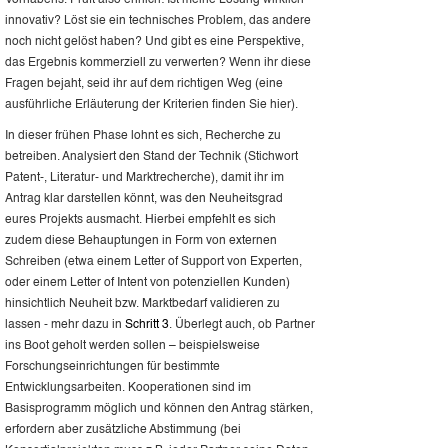
Vorhabens. Prüft also ehrlich: Ist meine Lösung wirklich
innovativ? Löst sie ein technisches Problem, das andere
noch nicht gelöst haben? Und gibt es eine Perspektive,
das Ergebnis kommerziell zu verwerten? Wenn ihr diese
Fragen bejaht, seid ihr auf dem richtigen Weg (eine
ausführliche Erläuterung der Kriterien finden Sie hier).
In dieser frühen Phase lohnt es sich, Recherche zu
betreiben. Analysiert den Stand der Technik (Stichwort
Patent-, Literatur- und Marktrecherche), damit ihr im
Antrag klar darstellen könnt, was den Neuheitsgrad
eures Projekts ausmacht. Hierbei empfehlt es sich
zudem diese Behauptungen in Form von externen
Schreiben (etwa einem Letter of Support von Experten,
oder einem Letter of Intent von potenziellen Kunden)
hinsichtlich Neuheit bzw. Marktbedarf validieren zu
lassen - mehr dazu in
Schritt 3
. Überlegt auch, ob Partner
ins Boot geholt werden sollen – beispielsweise
Forschungseinrichtungen für bestimmte
Entwicklungsarbeiten. Kooperationen sind im
Basisprogramm möglich und können den Antrag stärken,
erfordern aber zusätzliche Abstimmung (bei