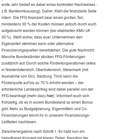
erste Jahr bedarf es dabei eines konkreten Nachweises -
z.B. Bankkontoauszug). Daher: Klärt die finanzielle Seite
intern. Die FFG finanziert zwar einen großen Teil,
mindestens 30 % der Kosten müssen jedoch durch euch
aufgebracht werden können (bei etablierten KMU oft
50 %). Stellt sicher, dass euer Unternehmen den
Eigenanteil stemmen kann oder alternative
Finanzierungsquellen bereitstehen. Die gute Nachricht:
Manche Bundesländer stocken FFG-Förderungen
zusätzlich auf. Durch solche Förderkooperationen (etwa
in Niederösterreich, Oberösterreich, Steiermark (mit
Ausnahme von GU), Salzburg, Tirol) kann die
Förderquote auf bis zu 70 % erhöht werden – der
erforderliche Landesantrag wird dabei parallel von der
FFG beantragt (mehr dazu
hier
). Informiert euch sich
frühzeitig, ob es in eurem Bundesland so einen Bonus
gibt. Mehr zu Budgetplanung, Eigenmitteln und Co-
Finanzierungen könnt ihr in unserem Finanzierungs-
Leitfaden nachlesen.
Zwischenergebnis nach Schritt 1: Ihr habt nun ein
belastbares Konzept mit klaren Zielen, Kenntnis der